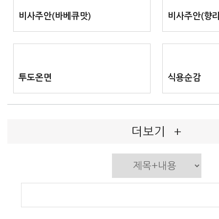
비사주안(바베큐맛)
비사주안(향라
투도온면
식용순감
더보기
+