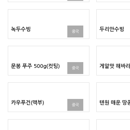
녹두수빙
두리안수빙
중국
문봉 푸주 500g(컷팅)
게알맛 해바
중국
카우푸건(맥부)
텐원 매운 땅
중국