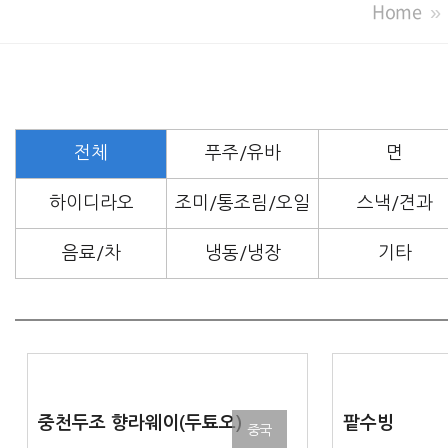
Home
전체
푸주/유바
면
하이디라오
조미/통조림/오일
스낵/견과
음료/차
냉동/냉장
기타
중국
중천두조 향라웨이(두툐오)
팥수빙
중국