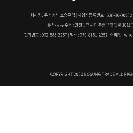
키 (cookie)\' 를 사용합니다. 쿠키는 웹사이트
라우저(넷스케이프, 인터넷 익스플로러 등)로 전
회사명 : 주식회사 보승무역 | 사업자등록번호 : 638-86-00982 
본사/물류 주소 : 인천광역시 미추홀구 염전로 181(
보입니다. 귀하가 웹사이트에 접속을 하면 보승
전화번호 : 032-888-2257 | 팩스 : 070-8151-2257 | 이메일 : w
의 브라우저에 있는 쿠키의 내용을 읽고, 귀하의
컴퓨터에서 찾아 접속에 따른 아이디 등의 추가
제공할 수 있습니다. 쿠키는 귀하의 컴퓨터는 식
인적으로 식별하지는 않습니다.
COPYRIGHT 2020 BOSUNG TRADE ALL RIGH
또한 귀하는 쿠키에 대한 선택권이 있습니다. 
조정함으로써 모든 쿠키를 다 받아들이거나, 쿠키
를 보내도록 하거나 아니면 모든 쿠키를 거부할 
가질 수 있습니다.
[개인정보의 제3자에 대한 제공]