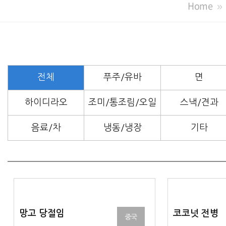
Home
전체
푸주/유바
면
하이디라오
조미/통조림/오일
스낵/견과
음료/차
냉동/냉장
기타
베트남
망고 당절임
코코넛 전병
중국