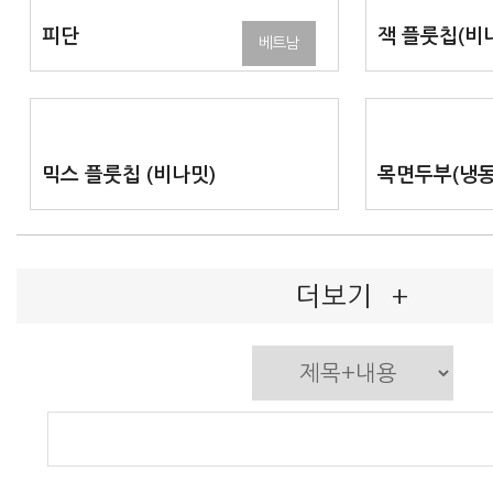
피단
잭 플룻칩(비
베트남
믹스 플룻칩 (비나밋)
목면두부(냉
더보기
+