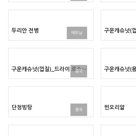
두리안 전병
베트남
구운캐슈넛(껍질)_드라이 로스티드 캐슈넛 위드 스킨
중국
단정빙탕
찐오리알
중국